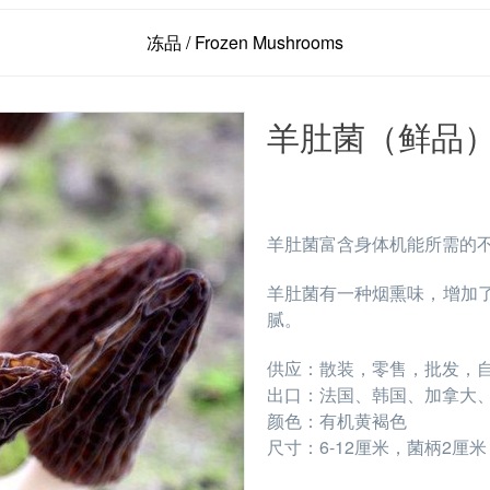
冻品 / Frozen Mushrooms
羊肚菌（鲜品
羊肚菌富含身体机能所需的
羊肚菌有一种烟熏味，增加
腻。
供应：散装，零售，批发，
出口：法国、韩国、加拿大
颜色：有机黄褐色
尺寸：6-12厘米，菌柄2厘米