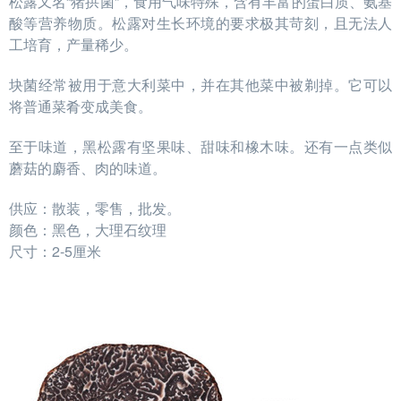
松露又名“猪拱菌”，食用气味特殊，含有丰富的
蛋白质
、
氨基
酸
等
营养物质
。松露对生长环境的要求极其苛刻，且无法人
工培育，产量稀少。
块菌经常被用于意大利菜中，并在其他菜中被剃掉。它可以
将普通菜肴变成美食。
至于味道，黑松露有坚果味、甜味和橡木味。还有一点类似
蘑菇的麝香、肉的味道。
供应：散装，零售，批发。
颜色：黑色，大理石纹理
尺寸：2-5厘米