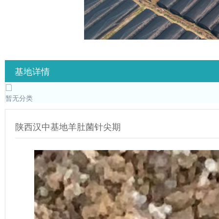
基地详情
暂无分类
陕西汉中基地羊肚菌针尖期